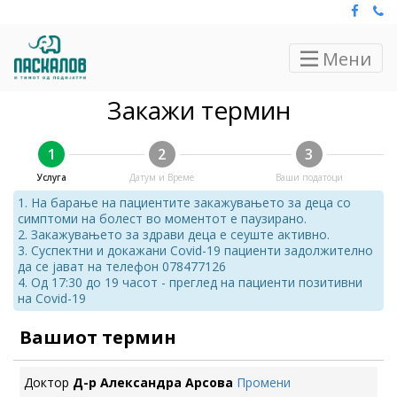
Мени
Закажи термин
1
2
3
Услуга
Датум и Време
Ваши податоци
1. На барање на пациентите закажувањето за деца со
симптоми на болест во моментот е паузирано.
2. Закажувањето за здрави деца е сеуште активно.
3. Суспектни и докажани Covid-19 пациенти задолжително
да се јават на телефон 078477126
4. Од 17:30 до 19 часот - преглед на пациенти позитивни
на Covid-19
Вашиот термин
Доктор
Д-р Александра Арсова
Промени