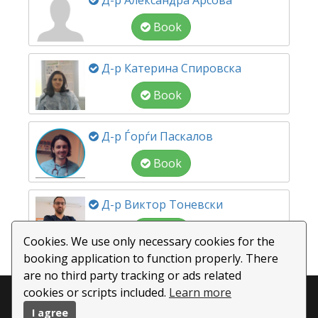
Д-р Александра Арсова
Book
Д-р Катерина Спировска
Book
Д-р Ѓорѓи Паскалов
Book
Д-р Виктор Тоневски
Book
Cookies. We use only necessary cookies for the
booking application to function properly. There
Booking powered by
BookWisely.com
are no third party tracking or ads related
cookies or scripts included.
Learn more
Copyright ©
2026 All rights reserved |This template is
I agree
made with
by
Colorlib
| Powered by
BookWisely.com