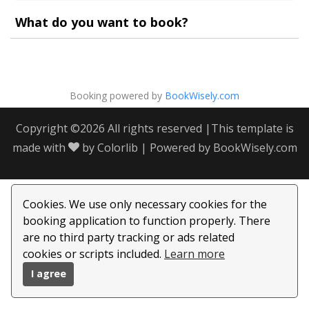
What do you want to book?
Booking powered by
BookWisely.com
Copyright ©
2026 All rights reserved |This template is
made with
by
Colorlib
| Powered by
BookWisely.com
Cookies. We use only necessary cookies for the
booking application to function properly. There
are no third party tracking or ads related
cookies or scripts included.
Learn more
I agree