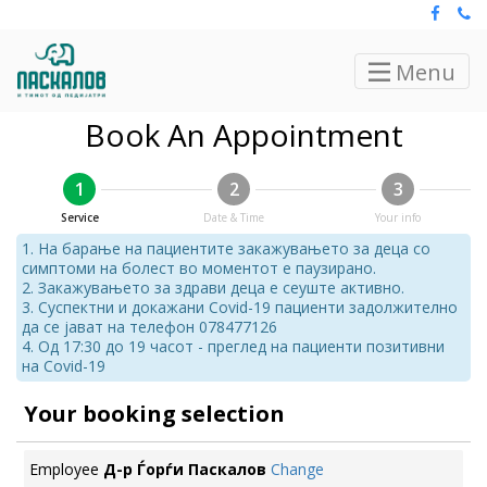
Menu
Book An Appointment
1
2
3
Service
Date & Time
Your info
1. На барање на пациентите закажувањето за деца со
симптоми на болест во моментот е паузирано.
2. Закажувањето за здрави деца е сеуште активно.
3. Суспектни и докажани Covid-19 пациенти задолжително
да се јават на телефон 078477126
4. Од 17:30 до 19 часот - преглед на пациенти позитивни
на Covid-19
Your booking selection
Employee
Д-р Ѓорѓи Паскалов
Change